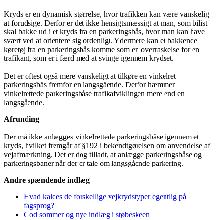
Kryds er en dynamisk størrelse, hvor trafikken kan være vanskelig
at forudsige. Derfor er det ikke hensigtsmæssigt at man, som bilist
skal bakke ud i et kryds fra en parkeringsbås, hvor man kan have
svært ved at orientere sig ordenligt. Ydermere kan et bakkende
køretøj fra en parkeringsbås komme som en overraskelse for en
trafikant, som er i færd med at svinge igennem krydset.
Det er oftest også mere vanskeligt at tilkøre en vinkelret
parkeringsbås fremfor en langsgående. Derfor hæmmer
vinkelrettede parkeringsbåse trafikafviklingen mere end en
langsgående.
Afrunding
Der må ikke anlægges vinkelrettede parkeringsbåse igennem et
kryds, hvilket fremgår af §192 i bekendtgørelsen om anvendelse af
vejafmærkning. Det er dog tilladt, at anlægge parkeringsbåse og
parkeringsbaner når der er tale om langsgående parkering.
Andre spændende indlæg
Hvad kaldes de forskellige vejkrydstyper egentlig på
fagsprog?
God sommer og nye indlæg i støbeskeen