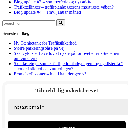
Blog update #3 – sommerferie og nyt arkiv
Trafiktællinger – trafikplanlæggerens mægtigste våben?
Blog update #4 – Travl januar måned
Search
for...
Seneste indlæg
Ny Tænketank for Trafiksikkerhed
Større parkeringsbåse på vej
Skal cyklister have lov at cykle på fortovet eller kørebanen
om vinteren?
Skal køretøjer som er farlige for fodgængere og cyklister få 5
stjerner i sikkerhedsvurderingen?
Frontalkollisioner – hvad kan der gøres?
Tilmeld dig nyhedsbrevet