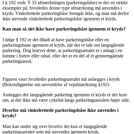
I § 192 vedr. T 33 afmærkningen (parkeringsbåse) er der en række
eksempler på, hvorledes denne type afmærkning må anvendes i
kryds. Vinkelrettede parkeringbåse fremgår ikke, og man må derfor
ikke anvende vinkelrettede parkeringsbåse igennem et kryds.
Kan man så slet ikke have parkeringsbåse igennem et kryds?
I følge § 192 er det tilladt at have parkeringsbåse eller en
parkeringsbane igennem et kryds, når der er tale om langsgående
parkering. Dog kræver dette, at parkeringsarealet er i anlagt i en
lomme i fortov eller rabat, eller det er en del af et gennemgående
parkeringsareal.
Figuren viser hvorledes parkeringsarealet må anlægges i kryds
(Bekendtgørelse om anvendelse af vejafmærkning §192)
Anlægges der langsgående parkering igennem et kryds er der krav
om, at der ikke må være cykelsti langs parkeringsarealets højre side.
Hvorfor må vinkelrettede parkeringsbåse ikke anvendes i
kryds?
Man kan undre sig over hvorfor det kun er langsgående
parkeringsarealer som må anvendes igennem kryds.